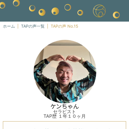
ホーム
|
TAPの声一覧
|
TAPの声 No.15
ケンちゃん
セラピスト
TAP歴 １年１０ヶ月